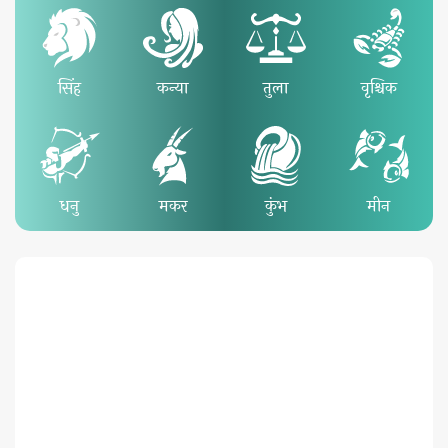
सिंह
कन्या
तुला
वृश्चिक
धनु
मकर
कुंभ
मीन