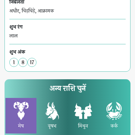
निर्बलता
अधीर, चिड़चिड़े, आक्रामक
शुभ रंग
लाल
शुभ अंक
1
8
17
अन्य राशि चुनें
मेष
वृषभ
मिथुन
कर्क