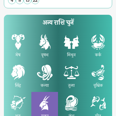
4
8
13
22
अन्य राशि चुनें
मेष
वृषभ
मिथुन
कर्क
सिंह
कन्या
तुला
वृश्चिक