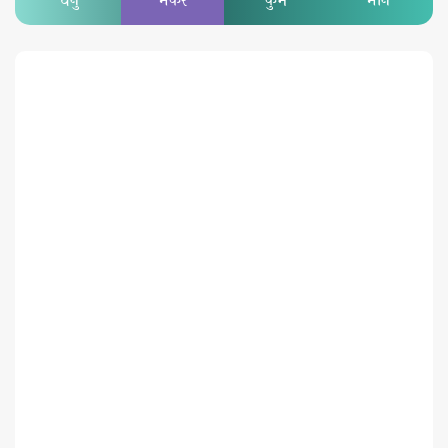
धनु
मकर
कुंभ
मीन