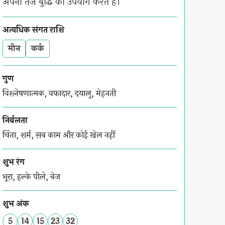
अपनी तेज बुद्धि का उपयोग करते हैं।
अत्यधिक संगत राशि
मीन
कर्क
गुण
विश्लेषणात्मक, वफादार, दयालु, मेहनती
निर्बलता
चिंता, शर्म, सब काम और कोई खेल नहीं
शुभ रंग
भूरा, हल्के पीले, बेज
शुभ अंक
5
14
15
23
32