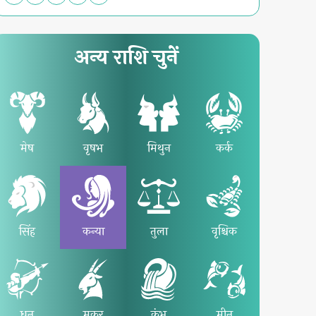
अन्य राशि चुनें
मेष
वृषभ
मिथुन
कर्क
सिंह
कन्या
तुला
वृश्चिक
धनु
मकर
कुंभ
मीन