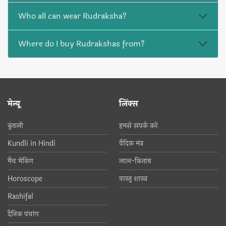
Who all can wear Rudraksha?
Where do I buy Rudrakshas from?
मेन्यू
लिंक्स
कुंडली
हमसे संपर्क करें
Kundli in Hindi
वैदिक मंत्र
मैच मेकिंग
लाल-किताब
Horoscope
वास्तु शास्त्र
Rashifal
दैनिक पंचांग