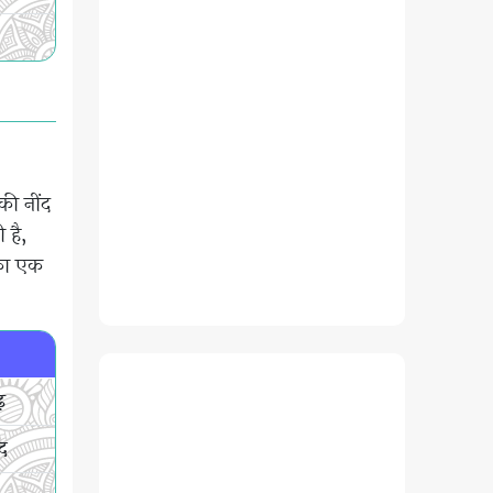
की नींद
 है,
 का एक
़
पद