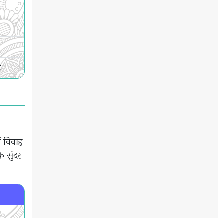
़
ं विवाह
े सुंदर