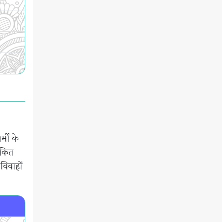
्मी के
बकित
विवाहों