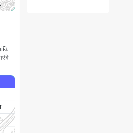
़
ांकि
ाएंगे
ी