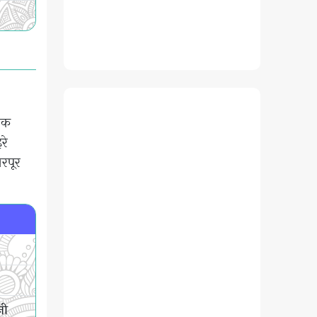
 एक
रे
भरपूर
नी