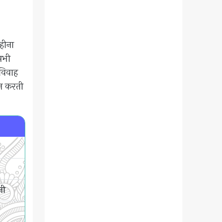
हीना
सभी
 विवाह
ान करती
नी