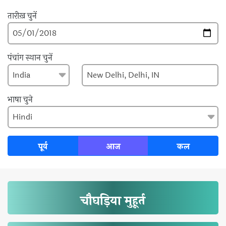
तारीख़ चुनें
पंचांग स्थान चुनें
भाषा चुने
पूर्व
आज
कल
चौघड़िया मुहूर्त