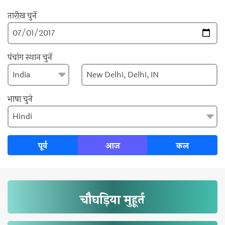
तारीख़ चुनें
पंचांग स्थान चुनें
भाषा चुने
पूर्व
आज
कल
चौघड़िया मुहूर्त