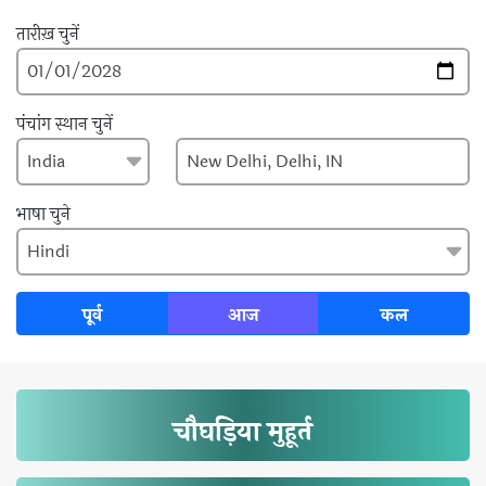
तारीख़ चुनें
पंचांग स्थान चुनें
भाषा चुने
पूर्व
आज
कल
चौघड़िया मुहूर्त